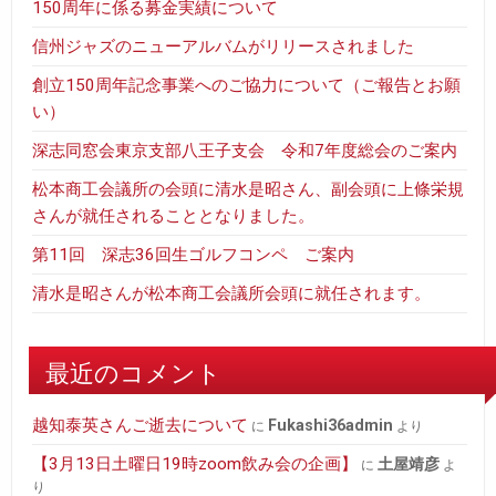
150周年に係る募金実績について
信州ジャズのニューアルバムがリリースされました
創立150周年記念事業へのご協力について（ご報告とお願
い）
深志同窓会東京支部八王子支会 令和7年度総会のご案内
松本商工会議所の会頭に清水是昭さん、副会頭に上條栄規
さんが就任されることとなりました。
第11回 深志36回生ゴルフコンペ ご案内
清水是昭さんが松本商工会議所会頭に就任されます。
最近のコメント
越知泰英さんご逝去について
fukashi36admin
に
より
【3月13日土曜日19時zoom飲み会の企画】
土屋靖彦
に
よ
り