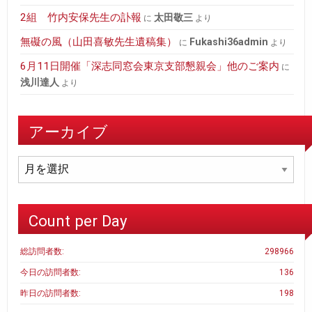
2組 竹内安保先生の訃報
太田敬三
に
より
無礙の風（山田喜敏先生遺稿集）
fukashi36admin
に
より
6月11日開催「深志同窓会東京支部懇親会」他のご案内
に
浅川達人
より
アーカイブ
ア
ー
カ
イ
Count per Day
ブ
総訪問者数:
298966
今日の訪問者数:
136
昨日の訪問者数:
198