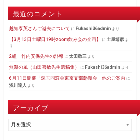
最近のコメント
越知泰英さんご逝去について
fukashi36admin
に
より
【3月13日土曜日19時zoom飲み会の企画】
土屋靖彦
に
よ
り
2組 竹内安保先生の訃報
太田敬三
に
より
無礙の風（山田喜敏先生遺稿集）
fukashi36admin
に
より
6月11日開催「深志同窓会東京支部懇親会」他のご案内
に
浅川達人
より
アーカイブ
ア
ー
カ