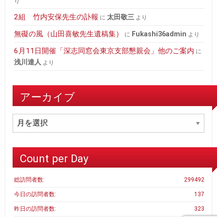
り
2組 竹内安保先生の訃報
太田敬三
に
より
無礙の風（山田喜敏先生遺稿集）
fukashi36admin
に
より
6月11日開催「深志同窓会東京支部懇親会」他のご案内
に
浅川達人
より
アーカイブ
ア
ー
カ
イ
Count per Day
ブ
総訪問者数:
299492
今日の訪問者数:
137
昨日の訪問者数:
323