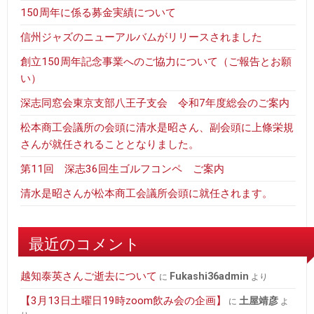
150周年に係る募金実績について
信州ジャズのニューアルバムがリリースされました
創立150周年記念事業へのご協力について（ご報告とお願
い）
深志同窓会東京支部八王子支会 令和7年度総会のご案内
松本商工会議所の会頭に清水是昭さん、副会頭に上條栄規
さんが就任されることとなりました。
第11回 深志36回生ゴルフコンペ ご案内
清水是昭さんが松本商工会議所会頭に就任されます。
最近のコメント
越知泰英さんご逝去について
fukashi36admin
に
より
【3月13日土曜日19時zoom飲み会の企画】
土屋靖彦
に
よ