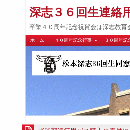
深志３６回生連絡
卒業４０周年記念祝賀会は深志教育
ホーム
４０周年記念行事
３０周年記