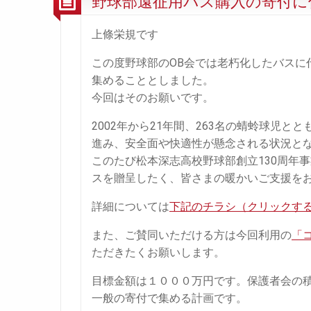
野球部遠征用バス購入の寄付に
上條栄規です
この度野球部のOB会では老朽化したバスに
集めることとしました。
今回はそのお願いです。
2002年から21年間、263名の蜻蛉球児
進み、安全面や快適性が懸念される状況と
このたび松本深志高校野球部創立130周年
スを贈呈したく、皆さまの暖かいご支援を
詳細については
下記のチラシ（クリックする
また、ご賛同いただける方は今回利用の
「
ただきたくお願いします。
目標金額は１０００万円です。保護者会の積
一般の寄付で集める計画です。