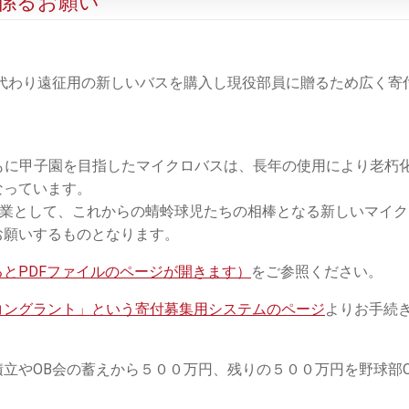
係るお願い
代わり遠征用の新しいバスを購入し現役部員に贈るため広く寄
とともに甲子園を目指したマイクロバスは、長年の使用により老朽
なっています。
事業として、これからの蜻蛉球児たちの相棒となる新しいマイク
お願いするものとなります。
とPDFファイルのページが開きます）
をご参照ください。
コングラント」という寄付募集用システムのページ
よりお手続
立やOB会の蓄えから５００万円、残りの５００万円を野球部O