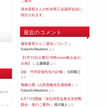
ご案内
清水是昭さんが松本商工会議所会頭に
就任されます。
最近のコメント
越知泰英さんご逝去について
に
fukashi36admin
より
【3月13日土曜日19時zoom飲み会の
企画】
土屋靖彦
に
より
2組 竹内安保先生の訃報
太田敬三
に
より
無礙の風（山田喜敏先生遺稿集）
に
fukashi36admin
より
目です
6月11日開催「深志同窓会東京支部懇
親会」他のご案内
浅川達人
に
より