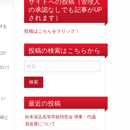
サイトへの投稿（管理人
の承認なしでも記事がUP
されます）
付を
投稿はこちらをクリック！
投稿の検索はこちらから
化が
ロバ
きい
最近の投稿
松本深志高等学校同窓会 理事・代議
Bと
員改選について