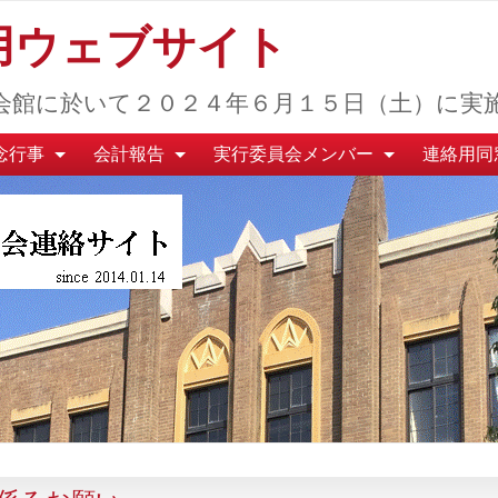
用ウェブサイト
会館に於いて２０２４年６月１５日（土）に実
念行事
会計報告
実行委員会メンバー
連絡用同