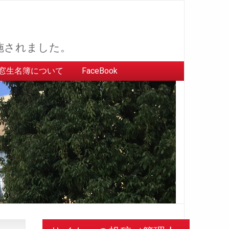
施されました。
窓生名簿について
FaceBook