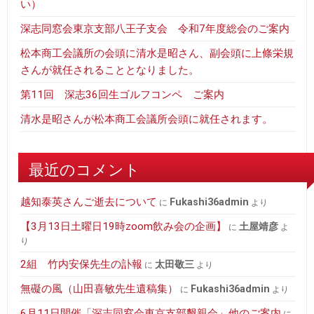
い）
深志同窓会東京支部八王子支会 令和7年度総会のご案内
松本商工会議所の会頭に清水是昭さん、副会頭に上條栄規
さんが就任されることとなりました。
第11回 深志36回生ゴルフコンペ ご案内
清水是昭さんが松本商工会議所会頭に就任されます。
最近のコメント
越知泰英さんご逝去について
fukashi36admin
に
より
【3月13日土曜日19時zoom飲み会の企画】
土屋靖彦
に
よ
り
2組 竹内安保先生の訃報
太田敬三
に
より
無礙の風（山田喜敏先生遺稿集）
fukashi36admin
に
より
6月11日開催「深志同窓会東京支部懇親会」他のご案内