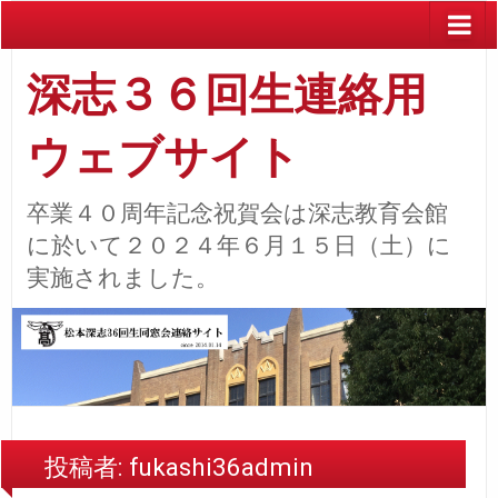
深志３６回生連絡用
ウェブサイト
卒業４０周年記念祝賀会は深志教育会館
に於いて２０２４年６月１５日（土）に
実施されました。
投稿者:
fukashi36admin