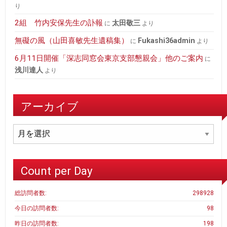
り
2組 竹内安保先生の訃報
太田敬三
に
より
無礙の風（山田喜敏先生遺稿集）
fukashi36admin
に
より
6月11日開催「深志同窓会東京支部懇親会」他のご案内
に
浅川達人
より
アーカイブ
ア
ー
カ
イ
Count per Day
ブ
総訪問者数:
298928
今日の訪問者数:
98
昨日の訪問者数:
198