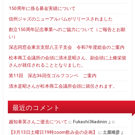
150周年に係る募金実績について
信州ジャズのニューアルバムがリリースされました
創立150周年記念事業へのご協力について（ご報告とお願
い）
深志同窓会東京支部八王子支会 令和7年度総会のご案内
松本商工会議所の会頭に清水是昭さん、副会頭に上條栄規
さんが就任されることとなりました。
第11回 深志36回生ゴルフコンペ ご案内
清水是昭さんが松本商工会議所会頭に就任されます。
最近のコメント
越知泰英さんご逝去について
fukashi36admin
に
より
【3月13日土曜日19時zoom飲み会の企画】
土屋靖彦
に
よ