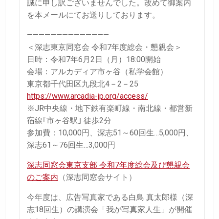
誠に申し訳ございませんでした。改めて御案内
を本メールにてお送りしております。
——————————————
＜深志東京同窓会 令和7年度総会・懇親会＞
日時：令和7年6月2日（月）18:00開始
会場：アルカディア市ヶ谷（私学会館）
東京都千代田区九段北4－2－25
https://www.arcadia-jp.org/access/
※JR中央線・地下鉄有楽町線・南北線・都営新
宿線｢市ヶ谷駅｣ 徒歩2分
参加費：10,000円、深志51～60回生…5,000円、
深志61～76回生…3,000円
深志同窓会東京支部 令和7年度総会及び懇親会
のご案内
（深志同窓会サイト）
今年度は、広告写真家である白鳥 真太郎様（深
志18回生）の講演会「我が写真家人生」が開催