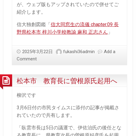
が、ウェブ版もアップされていたので併せてご
紹介します。
信大独創図鑑「
信大同窓生の流儀 chapter.09 長
野県松本市 梓川小学校教諭 麻和 正志さん
」
2025年3月22日
fukashi36admin
Add a
Comment
松本市 教育長に曽根原氏起用へ
柳沢です
3月6日付の市民タイムスに添付の記事が掲載さ
れていたので共有します。
「臥雲市長は5日の議運で、伊佐治氏の後任とな
る教育長に、県教育次長の曽根原好彦氏を起用