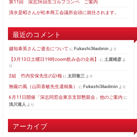
第11回 深志36回生ゴルフコンペ ご案内
清水是昭さんが松本商工会議所会頭に就任されます。
最近のコメント
越知泰英さんご逝去について
fukashi36admin
に
より
【3月13日土曜日19時zoom飲み会の企画】
土屋靖彦
に
よ
り
2組 竹内安保先生の訃報
太田敬三
に
より
無礙の風（山田喜敏先生遺稿集）
fukashi36admin
に
より
6月11日開催「深志同窓会東京支部懇親会」他のご案内
に
浅川達人
より
アーカイブ